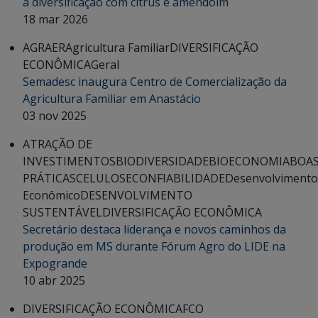
a diversificação com citrus e amendoim
18 mar 2026
AGRAER
Agricultura Familiar
DIVERSIFICAÇÃO
ECONÔMICA
Geral
Semadesc inaugura Centro de Comercialização da
Agricultura Familiar em Anastácio
03 nov 2025
ATRAÇÃO DE
INVESTIMENTOS
BIODIVERSIDADE
BIOECONOMIA
BOA
PRÁTICAS
CELULOSE
CONFIABILIDADE
Desenvolvimento
Econômico
DESENVOLVIMENTO
SUSTENTÁVEL
DIVERSIFICAÇÃO ECONÔMICA
Secretário destaca liderança e novos caminhos da
produção em MS durante Fórum Agro do LIDE na
Expogrande
10 abr 2025
DIVERSIFICAÇÃO ECONÔMICA
FCO