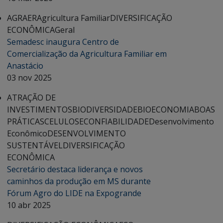
AGRAER
Agricultura Familiar
DIVERSIFICAÇÃO
ECONÔMICA
Geral
Semadesc inaugura Centro de
Comercialização da Agricultura Familiar em
Anastácio
03 nov 2025
ATRAÇÃO DE
INVESTIMENTOS
BIODIVERSIDADE
BIOECONOMIA
BOAS
PRÁTICAS
CELULOSE
CONFIABILIDADE
Desenvolvimento
Econômico
DESENVOLVIMENTO
SUSTENTÁVEL
DIVERSIFICAÇÃO
ECONÔMICA
Secretário destaca liderança e novos
caminhos da produção em MS durante
Fórum Agro do LIDE na Expogrande
10 abr 2025