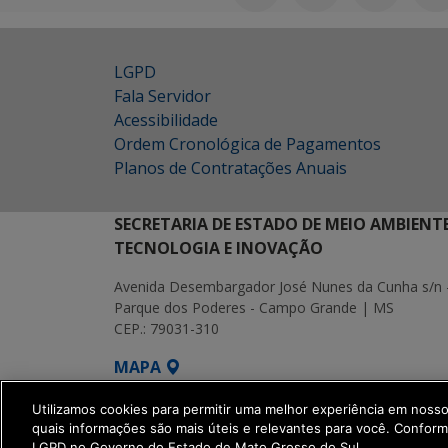
LGPD
Fala Servidor
Acessibilidade
Ordem Cronológica de Pagamentos
Planos de Contratações Anuais
SECRETARIA DE ESTADO DE MEIO AMBIENT
TECNOLOGIA E INOVAÇÃO
Avenida Desembargador José Nunes da Cunha s/n 
Parque dos Poderes - Campo Grande | MS
CEP.: 79031-310
MAPA
SETDIG | Secretaria-Executiva de Transf
Utilizamos cookies para permitir uma melhor experiência em noss
quais informações são mais úteis e relevantes para você. Confor
LGPD no Governo do Estado de Mato Grosso do Sul.