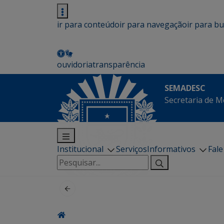
ir para conteúdo
ir para navegação
ir para b
ouvidoria
transparência
SEMADESC
Secretaria de M
Institucional
Serviços
Informativos
Fal
Pesquisar
por: