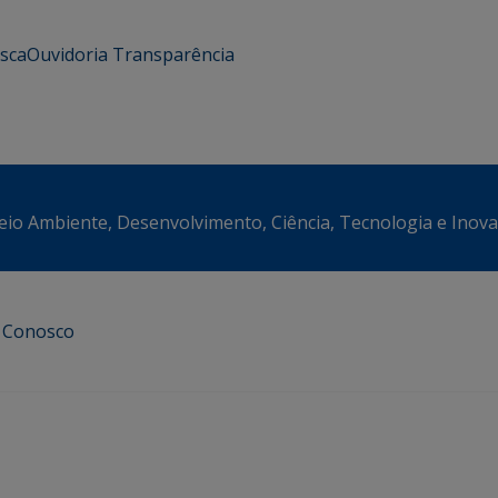
usca
Ouvidoria
Transparência
eio Ambiente, Desenvolvimento, Ciência, Tecnologia e Inov
e Conosco