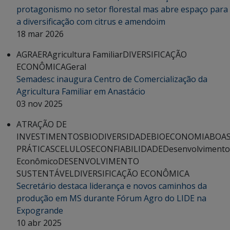
protagonismo no setor florestal mas abre espaço para
a diversificação com citrus e amendoim
18 mar 2026
AGRAER
Agricultura Familiar
DIVERSIFICAÇÃO
ECONÔMICA
Geral
Semadesc inaugura Centro de Comercialização da
Agricultura Familiar em Anastácio
03 nov 2025
ATRAÇÃO DE
INVESTIMENTOS
BIODIVERSIDADE
BIOECONOMIA
BOA
PRÁTICAS
CELULOSE
CONFIABILIDADE
Desenvolvimento
Econômico
DESENVOLVIMENTO
SUSTENTÁVEL
DIVERSIFICAÇÃO ECONÔMICA
Secretário destaca liderança e novos caminhos da
produção em MS durante Fórum Agro do LIDE na
Expogrande
10 abr 2025