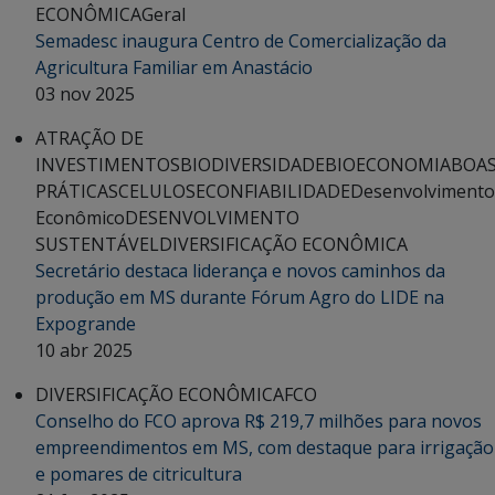
ECONÔMICA
Geral
Semadesc inaugura Centro de Comercialização da
Agricultura Familiar em Anastácio
03 nov 2025
ATRAÇÃO DE
INVESTIMENTOS
BIODIVERSIDADE
BIOECONOMIA
BOA
PRÁTICAS
CELULOSE
CONFIABILIDADE
Desenvolvimento
Econômico
DESENVOLVIMENTO
SUSTENTÁVEL
DIVERSIFICAÇÃO ECONÔMICA
Secretário destaca liderança e novos caminhos da
produção em MS durante Fórum Agro do LIDE na
Expogrande
10 abr 2025
DIVERSIFICAÇÃO ECONÔMICA
FCO
Conselho do FCO aprova R$ 219,7 milhões para novos
empreendimentos em MS, com destaque para irrigação
e pomares de citricultura