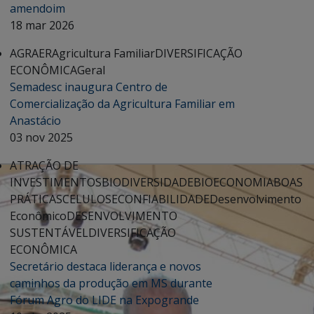
amendoim
18 mar 2026
AGRAER
Agricultura Familiar
DIVERSIFICAÇÃO
ECONÔMICA
Geral
Semadesc inaugura Centro de
Comercialização da Agricultura Familiar em
Anastácio
03 nov 2025
ATRAÇÃO DE
INVESTIMENTOS
BIODIVERSIDADE
BIOECONOMIA
BOAS
PRÁTICAS
CELULOSE
CONFIABILIDADE
Desenvolvimento
Econômico
DESENVOLVIMENTO
SUSTENTÁVEL
DIVERSIFICAÇÃO
ECONÔMICA
Secretário destaca liderança e novos
caminhos da produção em MS durante
Fórum Agro do LIDE na Expogrande