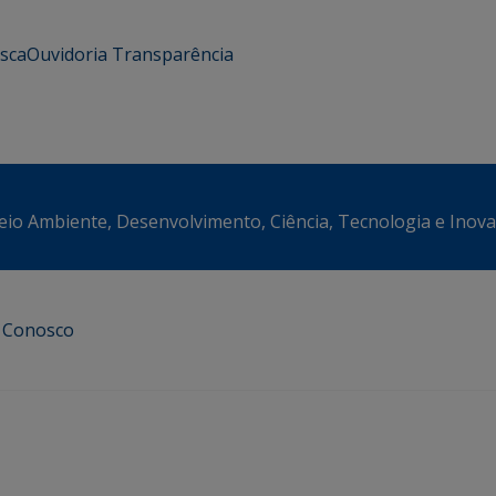
usca
Ouvidoria
Transparência
eio Ambiente, Desenvolvimento, Ciência, Tecnologia e Inov
e Conosco