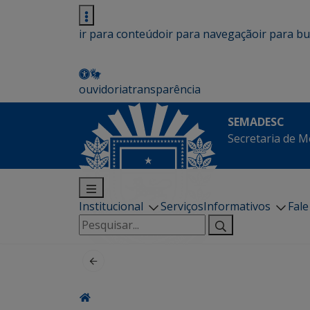
ir para conteúdo
ir para navegação
ir para b
ouvidoria
transparência
SEMADESC
Secretaria de M
Institucional
Serviços
Informativos
Fal
Pesquisar
por: