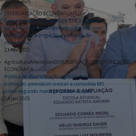
10 abr 2025
DIVERSIFICAÇÃO ECONÔMICA
FCO
Conselho do FCO aprova R$ 219,7 milhões
para novos empreendimentos em MS, com
destaque para irrigação e pomares de
citricultura
21 fev 2025
Agricultura
Amendoim
DIVERSIFICAÇÃO
DIVERSIFICAÇÃO
ECONÔMICA
Política de diversificação agrícola faz o
cultivo do amendoim crescer e consolida MS
como segundo maior produtor no país
24 jan 2025