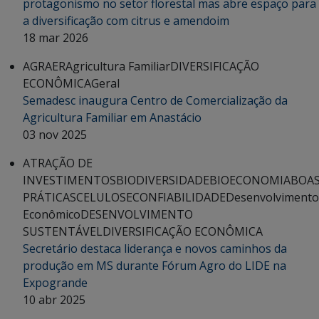
protagonismo no setor florestal mas abre espaço para
a diversificação com citrus e amendoim
18 mar 2026
AGRAER
Agricultura Familiar
DIVERSIFICAÇÃO
ECONÔMICA
Geral
Semadesc inaugura Centro de Comercialização da
Agricultura Familiar em Anastácio
03 nov 2025
ATRAÇÃO DE
INVESTIMENTOS
BIODIVERSIDADE
BIOECONOMIA
BOA
PRÁTICAS
CELULOSE
CONFIABILIDADE
Desenvolvimento
Econômico
DESENVOLVIMENTO
SUSTENTÁVEL
DIVERSIFICAÇÃO ECONÔMICA
Secretário destaca liderança e novos caminhos da
produção em MS durante Fórum Agro do LIDE na
Expogrande
10 abr 2025