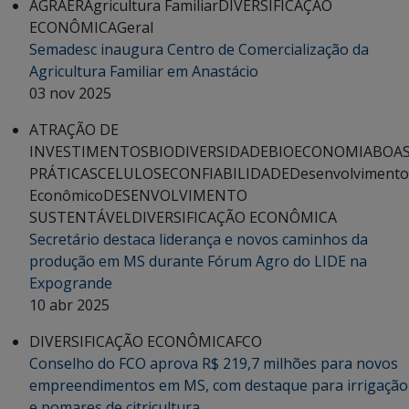
AGRAER
Agricultura Familiar
DIVERSIFICAÇÃO
ECONÔMICA
Geral
Semadesc inaugura Centro de Comercialização da
Agricultura Familiar em Anastácio
03 nov 2025
ATRAÇÃO DE
INVESTIMENTOS
BIODIVERSIDADE
BIOECONOMIA
BOA
PRÁTICAS
CELULOSE
CONFIABILIDADE
Desenvolvimento
Econômico
DESENVOLVIMENTO
SUSTENTÁVEL
DIVERSIFICAÇÃO ECONÔMICA
Secretário destaca liderança e novos caminhos da
produção em MS durante Fórum Agro do LIDE na
Expogrande
10 abr 2025
DIVERSIFICAÇÃO ECONÔMICA
FCO
Conselho do FCO aprova R$ 219,7 milhões para novos
empreendimentos em MS, com destaque para irrigação
e pomares de citricultura