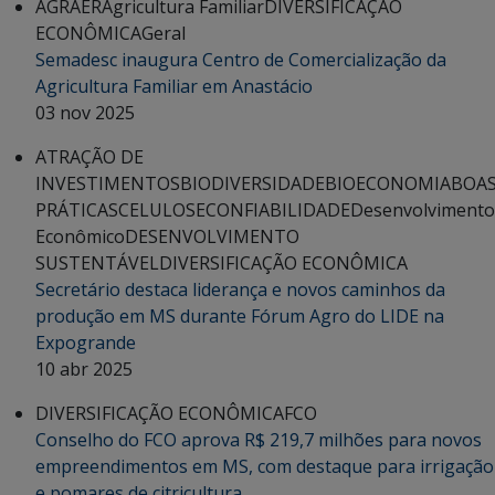
AGRAER
Agricultura Familiar
DIVERSIFICAÇÃO
ECONÔMICA
Geral
Semadesc inaugura Centro de Comercialização da
Agricultura Familiar em Anastácio
03 nov 2025
ATRAÇÃO DE
INVESTIMENTOS
BIODIVERSIDADE
BIOECONOMIA
BOA
PRÁTICAS
CELULOSE
CONFIABILIDADE
Desenvolvimento
Econômico
DESENVOLVIMENTO
SUSTENTÁVEL
DIVERSIFICAÇÃO ECONÔMICA
Secretário destaca liderança e novos caminhos da
produção em MS durante Fórum Agro do LIDE na
Expogrande
10 abr 2025
DIVERSIFICAÇÃO ECONÔMICA
FCO
Conselho do FCO aprova R$ 219,7 milhões para novos
empreendimentos em MS, com destaque para irrigação
e pomares de citricultura