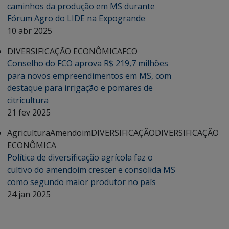
caminhos da produção em MS durante
Fórum Agro do LIDE na Expogrande
10 abr 2025
DIVERSIFICAÇÃO ECONÔMICA
FCO
Conselho do FCO aprova R$ 219,7 milhões
para novos empreendimentos em MS, com
destaque para irrigação e pomares de
citricultura
21 fev 2025
Agricultura
Amendoim
DIVERSIFICAÇÃO
DIVERSIFICAÇÃO
ECONÔMICA
Política de diversificação agrícola faz o
cultivo do amendoim crescer e consolida MS
como segundo maior produtor no país
24 jan 2025