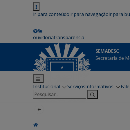
ir para conteúdo
ir para navegação
ir para b
ouvidoria
transparência
SEMADESC
Secretaria de M
Institucional
Serviços
Informativos
Fal
Pesquisar
por: