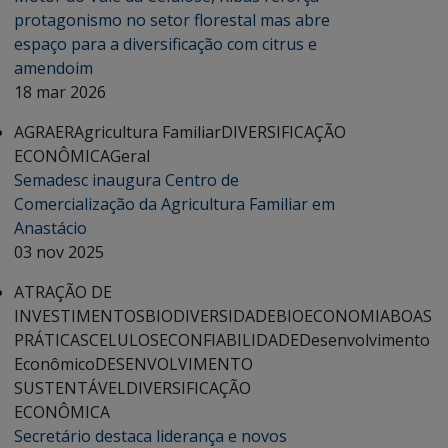
protagonismo no setor florestal mas abre
espaço para a diversificação com citrus e
amendoim
18 mar 2026
AGRAER
Agricultura Familiar
DIVERSIFICAÇÃO
ECONÔMICA
Geral
Semadesc inaugura Centro de
Comercialização da Agricultura Familiar em
Anastácio
03 nov 2025
ATRAÇÃO DE
INVESTIMENTOS
BIODIVERSIDADE
BIOECONOMIA
BOAS
PRÁTICAS
CELULOSE
CONFIABILIDADE
Desenvolvimento
Econômico
DESENVOLVIMENTO
SUSTENTÁVEL
DIVERSIFICAÇÃO
ECONÔMICA
Secretário destaca liderança e novos