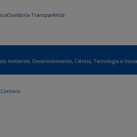
usca
Ouvidoria
Transparência
eio Ambiente, Desenvolvimento, Ciência, Tecnologia e Inov
e Conosco