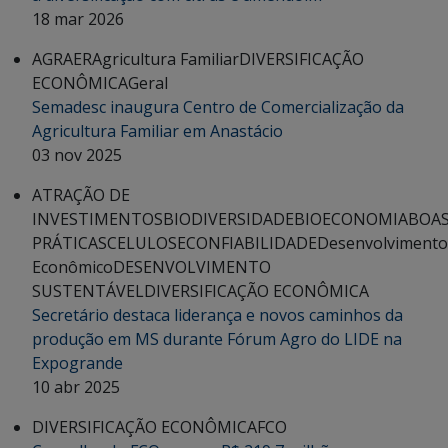
18 mar 2026
AGRAER
Agricultura Familiar
DIVERSIFICAÇÃO
ECONÔMICA
Geral
Semadesc inaugura Centro de Comercialização da
Agricultura Familiar em Anastácio
03 nov 2025
ATRAÇÃO DE
INVESTIMENTOS
BIODIVERSIDADE
BIOECONOMIA
BOA
PRÁTICAS
CELULOSE
CONFIABILIDADE
Desenvolvimento
Econômico
DESENVOLVIMENTO
SUSTENTÁVEL
DIVERSIFICAÇÃO ECONÔMICA
Secretário destaca liderança e novos caminhos da
produção em MS durante Fórum Agro do LIDE na
Expogrande
10 abr 2025
DIVERSIFICAÇÃO ECONÔMICA
FCO