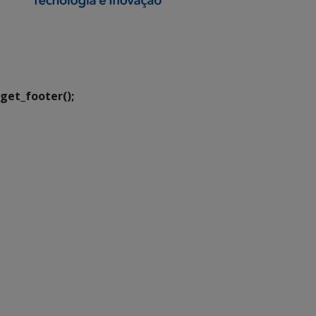
SETDIG | Secretaria-
Executiva de
Transformação Digital
get_footer();