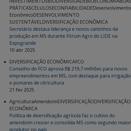
INVESTIMENTOS
BIODIVERSIDADE
BIOECONOMIA
BOA
PRÁTICAS
CELULOSE
CONFIABILIDADE
Desenvolvimento
Econômico
DESENVOLVIMENTO
SUSTENTÁVEL
DIVERSIFICAÇÃO ECONÔMICA
Secretário destaca liderança e novos caminhos da
produção em MS durante Fórum Agro do LIDE na
Expogrande
10 abr 2025
DIVERSIFICAÇÃO ECONÔMICA
FCO
Conselho do FCO aprova R$ 219,7 milhões para novos
empreendimentos em MS, com destaque para irrigação
e pomares de citricultura
21 fev 2025
Agricultura
Amendoim
DIVERSIFICAÇÃO
DIVERSIFICAÇÃO
ECONÔMICA
Política de diversificação agrícola faz o cultivo do
amendoim crescer e consolida MS como segundo maior
produtor no país