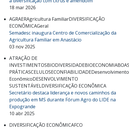
a diversificação com citrus e amendoim
18 mar 2026
AGRAER
Agricultura Familiar
DIVERSIFICAÇÃO
ECONÔMICA
Geral
Semadesc inaugura Centro de Comercialização da
Agricultura Familiar em Anastácio
03 nov 2025
ATRAÇÃO DE
INVESTIMENTOS
BIODIVERSIDADE
BIOECONOMIA
BOA
PRÁTICAS
CELULOSE
CONFIABILIDADE
Desenvolvimento
Econômico
DESENVOLVIMENTO
SUSTENTÁVEL
DIVERSIFICAÇÃO ECONÔMICA
Secretário destaca liderança e novos caminhos da
produção em MS durante Fórum Agro do LIDE na
Expogrande
10 abr 2025
DIVERSIFICAÇÃO ECONÔMICA
FCO