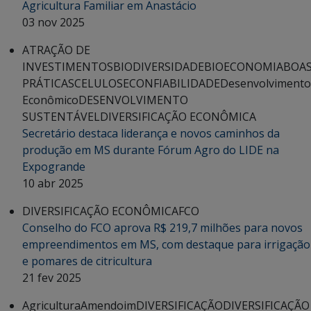
Agricultura Familiar em Anastácio
03 nov 2025
ATRAÇÃO DE
INVESTIMENTOS
BIODIVERSIDADE
BIOECONOMIA
BOA
PRÁTICAS
CELULOSE
CONFIABILIDADE
Desenvolvimento
Econômico
DESENVOLVIMENTO
SUSTENTÁVEL
DIVERSIFICAÇÃO ECONÔMICA
Secretário destaca liderança e novos caminhos da
produção em MS durante Fórum Agro do LIDE na
Expogrande
10 abr 2025
DIVERSIFICAÇÃO ECONÔMICA
FCO
Conselho do FCO aprova R$ 219,7 milhões para novos
empreendimentos em MS, com destaque para irrigação
e pomares de citricultura
21 fev 2025
Agricultura
Amendoim
DIVERSIFICAÇÃO
DIVERSIFICAÇÃO