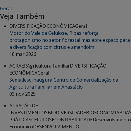
Geral
Veja Também
DIVERSIFICAÇÃO ECONÔMICA
Geral
Motor do Vale da Celulose, Ribas reforça
protagonismo no setor florestal mas abre espaço para
a diversificação com citrus e amendoim
18 mar 2026
AGRAER
Agricultura Familiar
DIVERSIFICAÇÃO
ECONÔMICA
Geral
Semadesc inaugura Centro de Comercialização da
Agricultura Familiar em Anastácio
03 nov 2025
ATRAÇÃO DE
INVESTIMENTOS
BIODIVERSIDADE
BIOECONOMIA
BOA
PRÁTICAS
CELULOSE
CONFIABILIDADE
Desenvolvimento
Econômico
DESENVOLVIMENTO