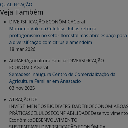
QUALIFICAÇÃO
Veja Também
DIVERSIFICAÇÃO ECONÔMICA
Geral
Motor do Vale da Celulose, Ribas reforça
protagonismo no setor florestal mas abre espaço para
a diversificação com citrus e amendoim
18 mar 2026
AGRAER
Agricultura Familiar
DIVERSIFICAÇÃO
ECONÔMICA
Geral
Semadesc inaugura Centro de Comercialização da
Agricultura Familiar em Anastácio
03 nov 2025
ATRAÇÃO DE
INVESTIMENTOS
BIODIVERSIDADE
BIOECONOMIA
BOA
PRÁTICAS
CELULOSE
CONFIABILIDADE
Desenvolvimento
Econômico
DESENVOLVIMENTO
SUSTENTÁVEL
DIVERSIFICAÇÃO ECONÔMICA