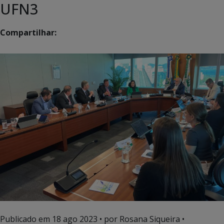
UFN3
Compartilhar:
Publicado em
18 ago 2023
• por Rosana Siqueira •