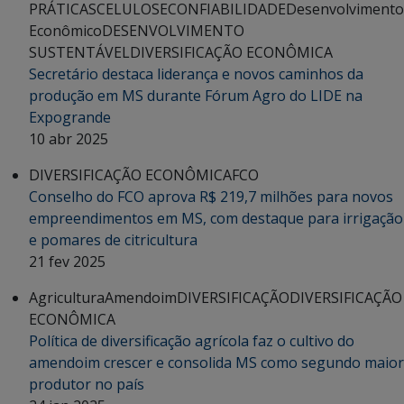
PRÁTICAS
CELULOSE
CONFIABILIDADE
Desenvolvimento
Econômico
DESENVOLVIMENTO
SUSTENTÁVEL
DIVERSIFICAÇÃO ECONÔMICA
Secretário destaca liderança e novos caminhos da
produção em MS durante Fórum Agro do LIDE na
Expogrande
10 abr 2025
DIVERSIFICAÇÃO ECONÔMICA
FCO
Conselho do FCO aprova R$ 219,7 milhões para novos
empreendimentos em MS, com destaque para irrigação
e pomares de citricultura
21 fev 2025
Agricultura
Amendoim
DIVERSIFICAÇÃO
DIVERSIFICAÇÃO
ECONÔMICA
Política de diversificação agrícola faz o cultivo do
amendoim crescer e consolida MS como segundo maior
produtor no país