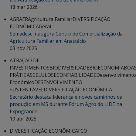
18 mar 2026
AGRAER
Agricultura Familiar
DIVERSIFICAÇÃO
ECONÔMICA
Geral
Semadesc inaugura Centro de Comercialização da
Agricultura Familiar em Anastácio
03 nov 2025
ATRAÇÃO DE
INVESTIMENTOS
BIODIVERSIDADE
BIOECONOMIA
BOA
PRÁTICAS
CELULOSE
CONFIABILIDADE
Desenvolvimento
Econômico
DESENVOLVIMENTO
SUSTENTÁVEL
DIVERSIFICAÇÃO ECONÔMICA
Secretário destaca liderança e novos caminhos da
produção em MS durante Fórum Agro do LIDE na
Expogrande
10 abr 2025
DIVERSIFICAÇÃO ECONÔMICA
FCO