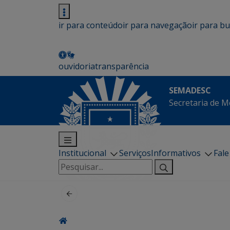
ir para conteúdo
ir para navegação
ir para b
ouvidoria
transparência
SEMADESC
Secretaria de M
Institucional
Serviços
Informativos
Fal
Pesquisar
por: