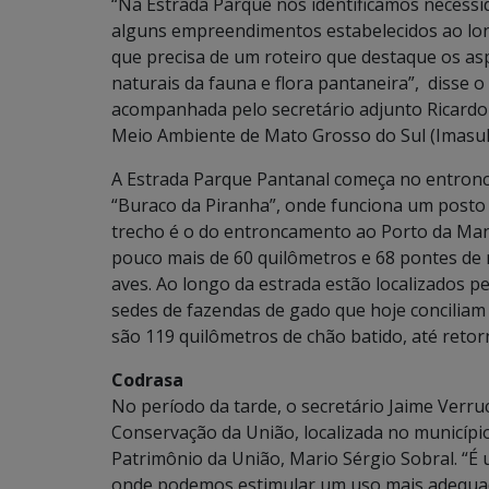
“Na Estrada Parque nós identificamos necessi
alguns empreendimentos estabelecidos ao longo
que precisa de um roteiro que destaque os aspe
naturais da fauna e flora pantaneira”, disse o 
acompanhada pelo secretário adjunto Ricardo 
Meio Ambiente de Mato Grosso do Sul (Imasul),
A Estrada Parque Pantanal começa no entron
“Buraco da Piranha”, onde funciona um posto a
trecho é o do entroncamento ao Porto da Mang
pouco mais de 60 quilômetros e 68 pontes de
aves. Ao longo da estrada estão localizados 
sedes de fazendas de gado que hoje conciliam 
são 119 quilômetros de chão batido, até retor
Codrasa
No período da tarde, o secretário Jaime Verr
Conservação da União, localizada no municíp
Patrimônio da União, Mario Sérgio Sobral. “É
onde podemos estimular um uso mais adequad