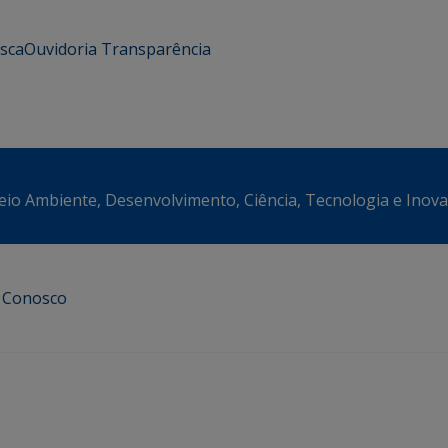
usca
Ouvidoria
Transparência
eio Ambiente, Desenvolvimento, Ciência, Tecnologia e Inov
e Conosco