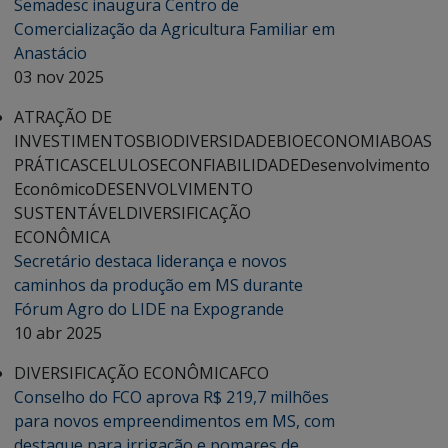
Semadesc inaugura Centro de
Comercialização da Agricultura Familiar em
Anastácio
03 nov 2025
ATRAÇÃO DE
INVESTIMENTOS
BIODIVERSIDADE
BIOECONOMIA
BOAS
PRÁTICAS
CELULOSE
CONFIABILIDADE
Desenvolvimento
Econômico
DESENVOLVIMENTO
SUSTENTÁVEL
DIVERSIFICAÇÃO
ECONÔMICA
Secretário destaca liderança e novos
caminhos da produção em MS durante
Fórum Agro do LIDE na Expogrande
10 abr 2025
DIVERSIFICAÇÃO ECONÔMICA
FCO
Conselho do FCO aprova R$ 219,7 milhões
para novos empreendimentos em MS, com
destaque para irrigação e pomares de