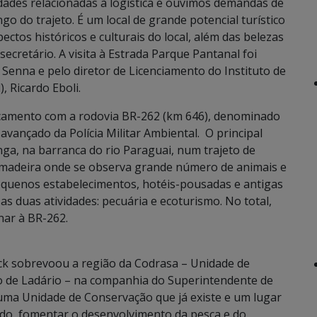
dades relacionadas à logística e ouvimos demandas de
 do trajeto. É um local de grande potencial turístico
ctos históricos e culturais do local, além das belezas
secretário. A visita à Estrada Parque Pantanal foi
Senna e pelo diretor de Licenciamento do Instituto de
 Ricardo Eboli.
camento com a rodovia BR-262 (km 646), denominado
vançado da Polícia Militar Ambiental. O principal
a, na barranca do rio Paraguai, num trajeto de
 madeira onde se observa grande número de animais e
pequenos estabelecimentos, hotéis-pousadas e antigas
as duas atividades: pecuária e ecoturismo. No total,
nar à BR-262.
uck sobrevoou a região da Codrasa – Unidade de
io de Ladário – na companhia do Superintendente de
 uma Unidade de Conservação que já existe e um lugar
o, fomentar o desenvolvimento da pesca e do