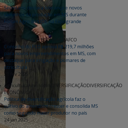
ECONÔMICA
Secretário destaca liderança e novos
caminhos da produção em MS durante
Fórum Agro do LIDE na Expogrande
10 abr 2025
DIVERSIFICAÇÃO ECONÔMICA
FCO
Conselho do FCO aprova R$ 219,7 milhões
para novos empreendimentos em MS, com
destaque para irrigação e pomares de
citricultura
21 fev 2025
Agricultura
Amendoim
DIVERSIFICAÇÃO
DIVERSIFICAÇÃO
ECONÔMICA
Política de diversificação agrícola faz o
cultivo do amendoim crescer e consolida MS
como segundo maior produtor no país
24 jan 2025