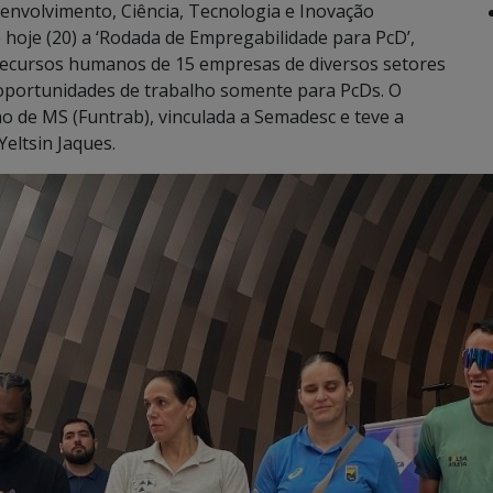
envolvimento, Ciência, Tecnologia e Inovação
 hoje (20) a ‘Rodada de Empregabilidade para PcD’,
 recursos humanos de 15 empresas de diversos setores
oportunidades de trabalho somente para PcDs. O
o de MS (Funtrab), vinculada a Semadesc e teve a
eltsin Jaques.