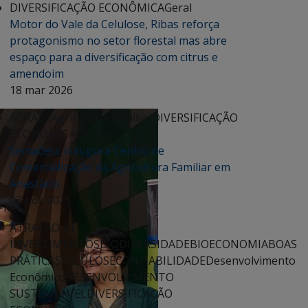
DIVERSIFICAÇÃO ECONÔMICA
Geral
Motor do Vale da Celulose, Ribas reforça
protagonismo no setor florestal mas abre
espaço para a diversificação com citrus e
amendoim
18 mar 2026
AGRAER
Agricultura Familiar
DIVERSIFICAÇÃO
ECONÔMICA
Geral
Semadesc inaugura Centro de
Comercialização da Agricultura Familiar em
Anastácio
03 nov 2025
ATRAÇÃO DE
INVESTIMENTOS
BIODIVERSIDADE
BIOECONOMIA
BOAS
PRÁTICAS
CELULOSE
CONFIABILIDADE
Desenvolvimento
Econômico
DESENVOLVIMENTO
SUSTENTÁVEL
DIVERSIFICAÇÃO