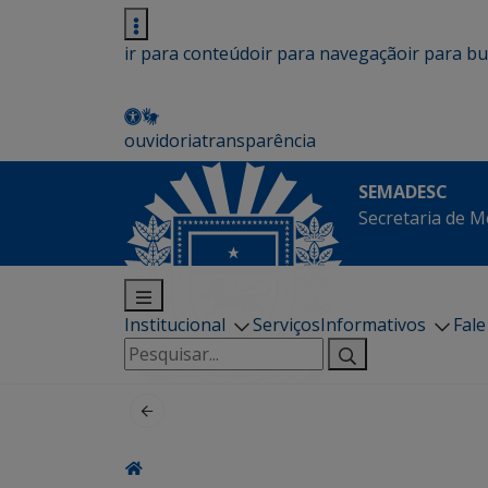
ir para conteúdo
ir para navegação
ir para b
ouvidoria
transparência
SEMADESC
Secretaria de M
Institucional
Serviços
Informativos
Fal
Pesquisar
por: