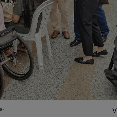
V
a •