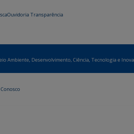
usca
Ouvidoria
Transparência
eio Ambiente, Desenvolvimento, Ciência, Tecnologia e Inov
e Conosco