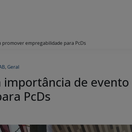
em promover empregabilidade para PcDs
AB
,
Geral
a importância de event
para PcDs