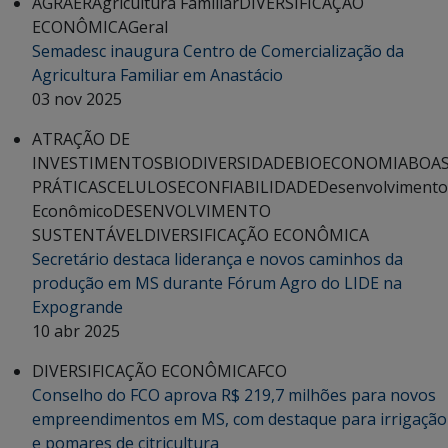
AGRAER
Agricultura Familiar
DIVERSIFICAÇÃO
ECONÔMICA
Geral
Semadesc inaugura Centro de Comercialização da
Agricultura Familiar em Anastácio
03 nov 2025
ATRAÇÃO DE
INVESTIMENTOS
BIODIVERSIDADE
BIOECONOMIA
BOA
PRÁTICAS
CELULOSE
CONFIABILIDADE
Desenvolvimento
Econômico
DESENVOLVIMENTO
SUSTENTÁVEL
DIVERSIFICAÇÃO ECONÔMICA
Secretário destaca liderança e novos caminhos da
produção em MS durante Fórum Agro do LIDE na
Expogrande
10 abr 2025
DIVERSIFICAÇÃO ECONÔMICA
FCO
Conselho do FCO aprova R$ 219,7 milhões para novos
empreendimentos em MS, com destaque para irrigação
e pomares de citricultura