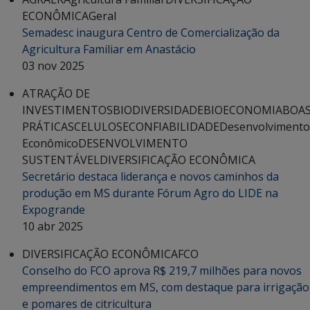
ECONÔMICA
Geral
Semadesc inaugura Centro de Comercialização da
Agricultura Familiar em Anastácio
03 nov 2025
ATRAÇÃO DE
INVESTIMENTOS
BIODIVERSIDADE
BIOECONOMIA
BOA
PRÁTICAS
CELULOSE
CONFIABILIDADE
Desenvolvimento
Econômico
DESENVOLVIMENTO
SUSTENTÁVEL
DIVERSIFICAÇÃO ECONÔMICA
Secretário destaca liderança e novos caminhos da
produção em MS durante Fórum Agro do LIDE na
Expogrande
10 abr 2025
DIVERSIFICAÇÃO ECONÔMICA
FCO
Conselho do FCO aprova R$ 219,7 milhões para novos
empreendimentos em MS, com destaque para irrigação
e pomares de citricultura