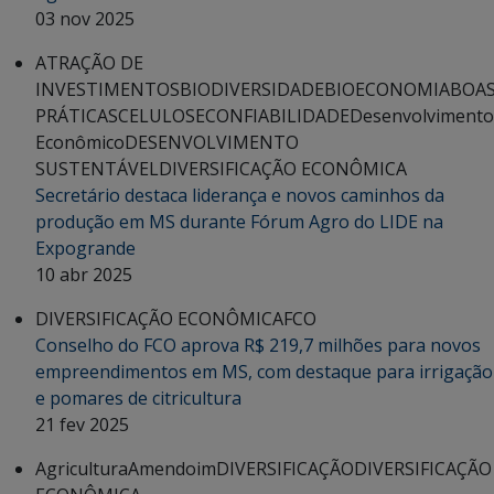
03 nov 2025
ATRAÇÃO DE
INVESTIMENTOS
BIODIVERSIDADE
BIOECONOMIA
BOA
PRÁTICAS
CELULOSE
CONFIABILIDADE
Desenvolvimento
Econômico
DESENVOLVIMENTO
SUSTENTÁVEL
DIVERSIFICAÇÃO ECONÔMICA
Secretário destaca liderança e novos caminhos da
produção em MS durante Fórum Agro do LIDE na
Expogrande
10 abr 2025
DIVERSIFICAÇÃO ECONÔMICA
FCO
Conselho do FCO aprova R$ 219,7 milhões para novos
empreendimentos em MS, com destaque para irrigação
e pomares de citricultura
21 fev 2025
Agricultura
Amendoim
DIVERSIFICAÇÃO
DIVERSIFICAÇÃO