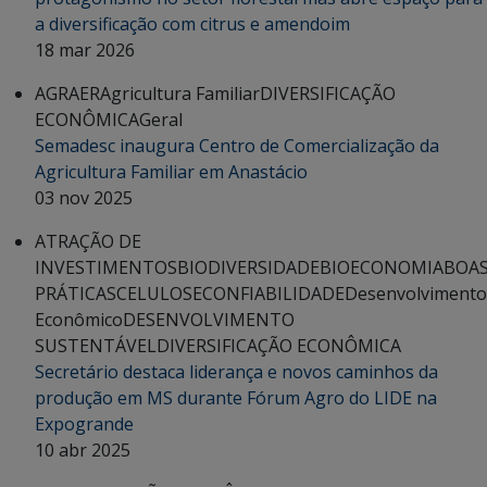
a diversificação com citrus e amendoim
18 mar 2026
AGRAER
Agricultura Familiar
DIVERSIFICAÇÃO
ECONÔMICA
Geral
Semadesc inaugura Centro de Comercialização da
Agricultura Familiar em Anastácio
03 nov 2025
ATRAÇÃO DE
INVESTIMENTOS
BIODIVERSIDADE
BIOECONOMIA
BOA
PRÁTICAS
CELULOSE
CONFIABILIDADE
Desenvolvimento
Econômico
DESENVOLVIMENTO
SUSTENTÁVEL
DIVERSIFICAÇÃO ECONÔMICA
Secretário destaca liderança e novos caminhos da
produção em MS durante Fórum Agro do LIDE na
Expogrande
10 abr 2025