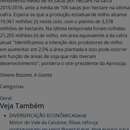
rendimento médio de 95 sacas por hectare na safra
2015/2016, ante a média de 106 sacas por hectare na última
safra. Espera-se que a produção estadual de milho alcance
19,361 milhões (t) neste ciclo, com o plantio de 3,378
milhões de hectares. Na última temporada foram colhidas
21,205 milhões (t) de milho, em área equivalente à da safra
atual. “Identificamos a intenção dos produtores de milho
em aumentar em 2,5% a área plantada e isso pode ocorrer
em função de áreas de soja que não tiveram
desenvolvimento”, pondera o vice-presidente da Aprosoja.
Silvana Bazzani,
A Gazeta
Categorias :
Geral
Veja Também
DIVERSIFICAÇÃO ECONÔMICA
Geral
Motor do Vale da Celulose, Ribas reforça
protagonismo no setor florestal mas abre espaço para