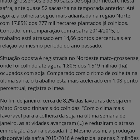
mato-grossenses é de 50 sacas de soja por hectare nesta
safra, ante quase 52 sacas/ha na temporada anterior. Até
agora, a colheita segue mais adiantada na região Norte,
com 17,85% dos 277 mil hectares plantados já colhidos.
Contudo, em comparação com a safra 2014/2015, o
trabalho está atrasado em 14,66 pontos percentuais em
relação ao mesmo período do ano passado.
Situação oposta é registrada no Nordeste mato-grossense,
onde foi colhido até agora 1,80% dos 1,519 milhão (ha)
ocupados com soja. Comparado com o ritmo de colheita na
última safra, o trabalho está mais acelerado em 1,08 ponto
percentual, registra o Imea.
No fim de janeiro, cerca de 8,2% das lavouras de soja em
Mato Grosso tinham sido colhidas. “Com o clima mais
favorável para a colheita da soja na última semana de
janeiro, as atividades avançaram (…) e reduziram o atraso
em relação à safra passada. (…) Mesmo assim, a produção
disponível da safra 2015/2016 é reduzida, apenas 2 milhões