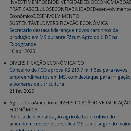
INVESTIMENTOS
BIODIVERSIDADE
BIOECONOMIA
BOA
PRÁTICAS
CELULOSE
CONFIABILIDADE
Desenvolvimento
Econômico
DESENVOLVIMENTO
SUSTENTÁVEL
DIVERSIFICAÇÃO ECONÔMICA
Secretário destaca liderança e novos caminhos da
produção em MS durante Fórum Agro do LIDE na
Expogrande
10 abr 2025
DIVERSIFICAÇÃO ECONÔMICA
FCO
Conselho do FCO aprova R$ 219,7 milhões para novos
empreendimentos em MS, com destaque para irrigação
e pomares de citricultura
21 fev 2025
Agricultura
Amendoim
DIVERSIFICAÇÃO
DIVERSIFICAÇÃO
ECONÔMICA
Política de diversificação agrícola faz o cultivo do
amendoim crescer e consolida MS como segundo maior
produtor no país