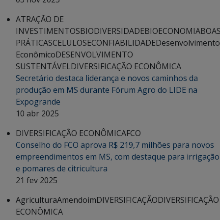
ATRAÇÃO DE
INVESTIMENTOS
BIODIVERSIDADE
BIOECONOMIA
BOA
PRÁTICAS
CELULOSE
CONFIABILIDADE
Desenvolvimento
Econômico
DESENVOLVIMENTO
SUSTENTÁVEL
DIVERSIFICAÇÃO ECONÔMICA
Secretário destaca liderança e novos caminhos da
produção em MS durante Fórum Agro do LIDE na
Expogrande
10 abr 2025
DIVERSIFICAÇÃO ECONÔMICA
FCO
Conselho do FCO aprova R$ 219,7 milhões para novos
empreendimentos em MS, com destaque para irrigação
e pomares de citricultura
21 fev 2025
Agricultura
Amendoim
DIVERSIFICAÇÃO
DIVERSIFICAÇÃO
ECONÔMICA