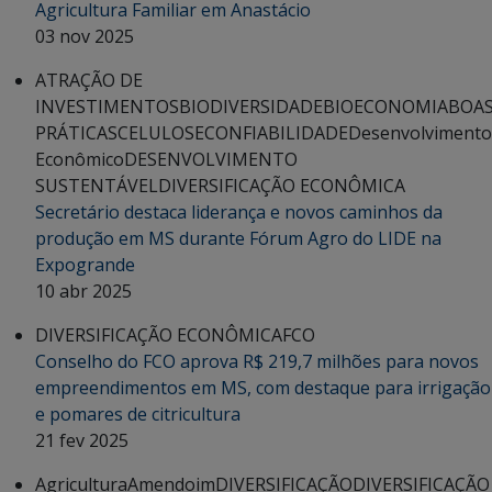
Agricultura Familiar em Anastácio
03 nov 2025
ATRAÇÃO DE
INVESTIMENTOS
BIODIVERSIDADE
BIOECONOMIA
BOA
PRÁTICAS
CELULOSE
CONFIABILIDADE
Desenvolvimento
Econômico
DESENVOLVIMENTO
SUSTENTÁVEL
DIVERSIFICAÇÃO ECONÔMICA
Secretário destaca liderança e novos caminhos da
produção em MS durante Fórum Agro do LIDE na
Expogrande
10 abr 2025
DIVERSIFICAÇÃO ECONÔMICA
FCO
Conselho do FCO aprova R$ 219,7 milhões para novos
empreendimentos em MS, com destaque para irrigação
e pomares de citricultura
21 fev 2025
Agricultura
Amendoim
DIVERSIFICAÇÃO
DIVERSIFICAÇÃO