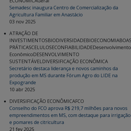
ECONÔMICA
Geral
Semadesc inaugura Centro de Comercialização da
Agricultura Familiar em Anastácio
03 nov 2025
ATRAÇÃO DE
INVESTIMENTOS
BIODIVERSIDADE
BIOECONOMIA
BOA
PRÁTICAS
CELULOSE
CONFIABILIDADE
Desenvolvimento
Econômico
DESENVOLVIMENTO
SUSTENTÁVEL
DIVERSIFICAÇÃO ECONÔMICA
Secretário destaca liderança e novos caminhos da
produção em MS durante Fórum Agro do LIDE na
Expogrande
10 abr 2025
DIVERSIFICAÇÃO ECONÔMICA
FCO
Conselho do FCO aprova R$ 219,7 milhões para novos
empreendimentos em MS, com destaque para irrigação
e pomares de citricultura
21 fev 2025