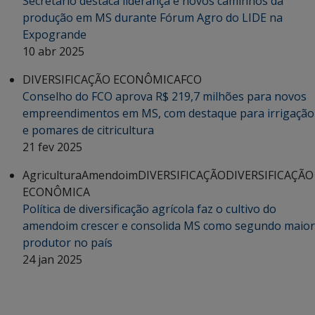
Secretário destaca liderança e novos caminhos da
produção em MS durante Fórum Agro do LIDE na
Expogrande
10 abr 2025
DIVERSIFICAÇÃO ECONÔMICA
FCO
Conselho do FCO aprova R$ 219,7 milhões para novos
empreendimentos em MS, com destaque para irrigação
e pomares de citricultura
21 fev 2025
Agricultura
Amendoim
DIVERSIFICAÇÃO
DIVERSIFICAÇÃO
ECONÔMICA
Política de diversificação agrícola faz o cultivo do
amendoim crescer e consolida MS como segundo maior
produtor no país
24 jan 2025