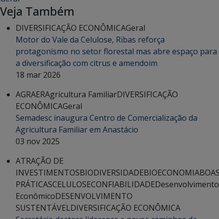
Veja Também
DIVERSIFICAÇÃO ECONÔMICA
Geral
Motor do Vale da Celulose, Ribas reforça
protagonismo no setor florestal mas abre espaço para
a diversificação com citrus e amendoim
18 mar 2026
AGRAER
Agricultura Familiar
DIVERSIFICAÇÃO
ECONÔMICA
Geral
Semadesc inaugura Centro de Comercialização da
Agricultura Familiar em Anastácio
03 nov 2025
ATRAÇÃO DE
INVESTIMENTOS
BIODIVERSIDADE
BIOECONOMIA
BOA
PRÁTICAS
CELULOSE
CONFIABILIDADE
Desenvolvimento
Econômico
DESENVOLVIMENTO
SUSTENTÁVEL
DIVERSIFICAÇÃO ECONÔMICA