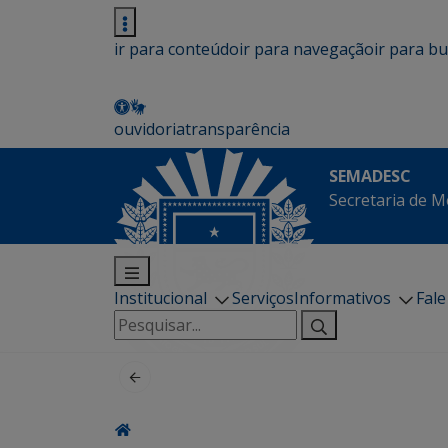
ir para conteúdo
ir para navegação
ir para b
ouvidoria
transparência
SEMADESC
Secretaria de M
Institucional
Serviços
Informativos
Fal
Pesquisar
por: