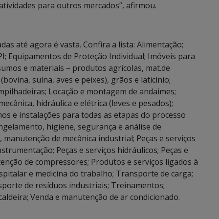
tividades para outros mercados”, afirmou.
 até agora é vasta. Confira a lista: Alimentação;
I; Equipamentos de Proteção Individual; Imóveis para
sumos e materiais – produtos agrícolas, mat.de
ovina, suína, aves e peixes), grãos e laticínio;
empilhadeiras; Locação e montagem de andaimes;
cânica, hidráulica e elétrica (leves e pesados);
s e instalações para todas as etapas do processo
ngelamento, higiene, segurança e análise de
 manutenção de mecânica industrial; Peças e serviços
nstrumentação; Peças e serviços hidráulicos; Peças e
tenção de compressores; Produtos e serviços ligados à
hospitalar e medicina do trabalho; Transporte de carga;
sporte de resíduos industriais; Treinamentos;
aldeira; Venda e manutenção de ar condicionado.