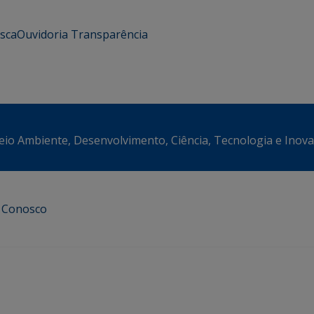
usca
Ouvidoria
Transparência
eio Ambiente, Desenvolvimento, Ciência, Tecnologia e Inov
e Conosco