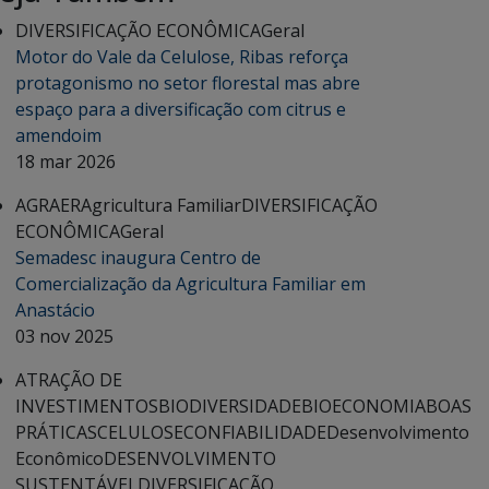
DIVERSIFICAÇÃO ECONÔMICA
Geral
Motor do Vale da Celulose, Ribas reforça
protagonismo no setor florestal mas abre
espaço para a diversificação com citrus e
amendoim
18 mar 2026
AGRAER
Agricultura Familiar
DIVERSIFICAÇÃO
ECONÔMICA
Geral
Semadesc inaugura Centro de
Comercialização da Agricultura Familiar em
Anastácio
03 nov 2025
ATRAÇÃO DE
INVESTIMENTOS
BIODIVERSIDADE
BIOECONOMIA
BOAS
PRÁTICAS
CELULOSE
CONFIABILIDADE
Desenvolvimento
Econômico
DESENVOLVIMENTO
SUSTENTÁVEL
DIVERSIFICAÇÃO