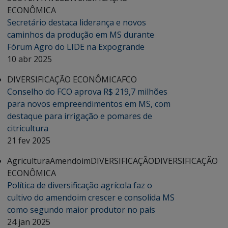
ECONÔMICA
Secretário destaca liderança e novos
caminhos da produção em MS durante
Fórum Agro do LIDE na Expogrande
10 abr 2025
DIVERSIFICAÇÃO ECONÔMICA
FCO
Conselho do FCO aprova R$ 219,7 milhões
para novos empreendimentos em MS, com
destaque para irrigação e pomares de
citricultura
21 fev 2025
Agricultura
Amendoim
DIVERSIFICAÇÃO
DIVERSIFICAÇÃO
ECONÔMICA
Política de diversificação agrícola faz o
cultivo do amendoim crescer e consolida MS
como segundo maior produtor no país
24 jan 2025