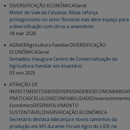
DIVERSIFICAÇÃO ECONÔMICA
Geral
Motor do Vale da Celulose, Ribas reforça
protagonismo no setor florestal mas abre espaço para
a diversificação com citrus e amendoim
18 mar 2026
AGRAER
Agricultura Familiar
DIVERSIFICAÇÃO
ECONÔMICA
Geral
Semadesc inaugura Centro de Comercialização da
Agricultura Familiar em Anastácio
03 nov 2025
ATRAÇÃO DE
INVESTIMENTOS
BIODIVERSIDADE
BIOECONOMIA
BOA
PRÁTICAS
CELULOSE
CONFIABILIDADE
Desenvolvimento
Econômico
DESENVOLVIMENTO
SUSTENTÁVEL
DIVERSIFICAÇÃO ECONÔMICA
Secretário destaca liderança e novos caminhos da
produção em MS durante Fórum Agro do LIDE na