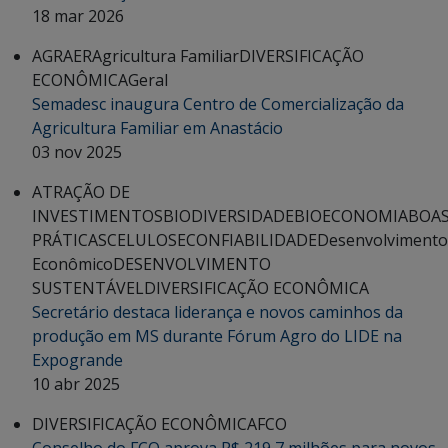
18 mar 2026
AGRAER
Agricultura Familiar
DIVERSIFICAÇÃO
ECONÔMICA
Geral
Semadesc inaugura Centro de Comercialização da
Agricultura Familiar em Anastácio
03 nov 2025
ATRAÇÃO DE
INVESTIMENTOS
BIODIVERSIDADE
BIOECONOMIA
BOA
PRÁTICAS
CELULOSE
CONFIABILIDADE
Desenvolvimento
Econômico
DESENVOLVIMENTO
SUSTENTÁVEL
DIVERSIFICAÇÃO ECONÔMICA
Secretário destaca liderança e novos caminhos da
produção em MS durante Fórum Agro do LIDE na
Expogrande
10 abr 2025
DIVERSIFICAÇÃO ECONÔMICA
FCO
Conselho do FCO aprova R$ 219,7 milhões para novos