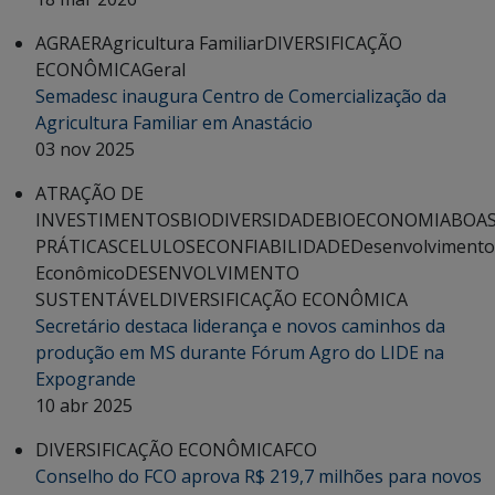
AGRAER
Agricultura Familiar
DIVERSIFICAÇÃO
ECONÔMICA
Geral
Semadesc inaugura Centro de Comercialização da
Agricultura Familiar em Anastácio
03 nov 2025
ATRAÇÃO DE
INVESTIMENTOS
BIODIVERSIDADE
BIOECONOMIA
BOA
PRÁTICAS
CELULOSE
CONFIABILIDADE
Desenvolvimento
Econômico
DESENVOLVIMENTO
SUSTENTÁVEL
DIVERSIFICAÇÃO ECONÔMICA
Secretário destaca liderança e novos caminhos da
produção em MS durante Fórum Agro do LIDE na
Expogrande
10 abr 2025
DIVERSIFICAÇÃO ECONÔMICA
FCO
Conselho do FCO aprova R$ 219,7 milhões para novos