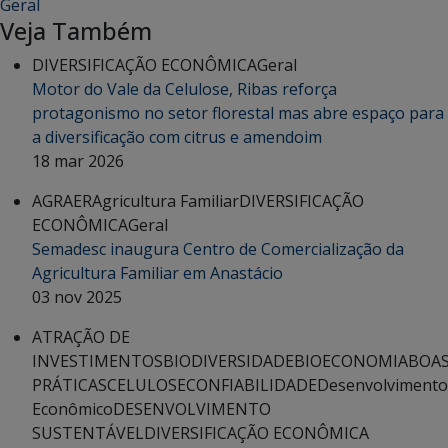
Geral
Veja Também
DIVERSIFICAÇÃO ECONÔMICA
Geral
Motor do Vale da Celulose, Ribas reforça
protagonismo no setor florestal mas abre espaço para
a diversificação com citrus e amendoim
18 mar 2026
AGRAER
Agricultura Familiar
DIVERSIFICAÇÃO
ECONÔMICA
Geral
Semadesc inaugura Centro de Comercialização da
Agricultura Familiar em Anastácio
03 nov 2025
ATRAÇÃO DE
INVESTIMENTOS
BIODIVERSIDADE
BIOECONOMIA
BOA
PRÁTICAS
CELULOSE
CONFIABILIDADE
Desenvolvimento
Econômico
DESENVOLVIMENTO
SUSTENTÁVEL
DIVERSIFICAÇÃO ECONÔMICA