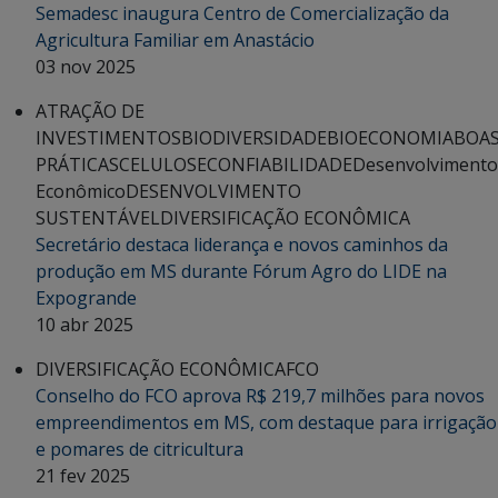
Semadesc inaugura Centro de Comercialização da
Agricultura Familiar em Anastácio
03 nov 2025
ATRAÇÃO DE
INVESTIMENTOS
BIODIVERSIDADE
BIOECONOMIA
BOA
PRÁTICAS
CELULOSE
CONFIABILIDADE
Desenvolvimento
Econômico
DESENVOLVIMENTO
SUSTENTÁVEL
DIVERSIFICAÇÃO ECONÔMICA
Secretário destaca liderança e novos caminhos da
produção em MS durante Fórum Agro do LIDE na
Expogrande
10 abr 2025
DIVERSIFICAÇÃO ECONÔMICA
FCO
Conselho do FCO aprova R$ 219,7 milhões para novos
empreendimentos em MS, com destaque para irrigação
e pomares de citricultura
21 fev 2025