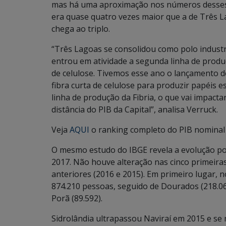
mas há uma aproximação nos números desses
era quase quatro vezes maior que a de Três La
chega ao triplo.
“Três Lagoas se consolidou como polo industri
entrou em atividade a segunda linha de produ
de celulose. Tivemos esse ano o lançamento d
fibra curta de celulose para produzir papéis e
linha de produção da Fibria, o que vai impact
distância do PIB da Capital”, analisa Verruck.
Veja
AQUI
o ranking completo do PIB nominal
O mesmo estudo do IBGE revela a evolução po
2017. Não houve alteração nas cinco primeira
anteriores (2016 e 2015). Em primeiro lugar
874.210 pessoas, seguido de Dourados (218.06
Porã (89.592).
Sidrolândia ultrapassou Naviraí em 2015 e se