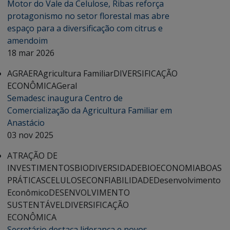
Motor do Vale da Celulose, Ribas reforça
protagonismo no setor florestal mas abre
espaço para a diversificação com citrus e
amendoim
18 mar 2026
AGRAER
Agricultura Familiar
DIVERSIFICAÇÃO
ECONÔMICA
Geral
Semadesc inaugura Centro de
Comercialização da Agricultura Familiar em
Anastácio
03 nov 2025
ATRAÇÃO DE
INVESTIMENTOS
BIODIVERSIDADE
BIOECONOMIA
BOAS
PRÁTICAS
CELULOSE
CONFIABILIDADE
Desenvolvimento
Econômico
DESENVOLVIMENTO
SUSTENTÁVEL
DIVERSIFICAÇÃO
ECONÔMICA
Secretário destaca liderança e novos