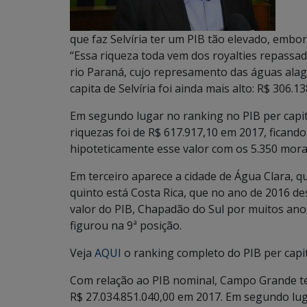
que faz Selvíria ter um PIB tão elevado, embor
“Essa riqueza toda vem dos royalties repassados
rio Paraná, cujo represamento das águas ala
capita de Selvíria foi ainda mais alto: R$ 306.13
Em segundo lugar no ranking no PIB per capit
riquezas foi de R$ 617.917,10 em 2017, ficand
hipoteticamente esse valor com os 5.350 mora
Em terceiro aparece a cidade de Água Clara, q
quinto está Costa Rica, que no ano de 2016 
valor do PIB, Chapadão do Sul por muitos an
figurou na 9ª posição.
Veja
AQUI
o ranking completo do PIB per capi
Com relação ao PIB nominal, Campo Grande t
R$ 27.034.851.040,00 em 2017. Em segundo lu