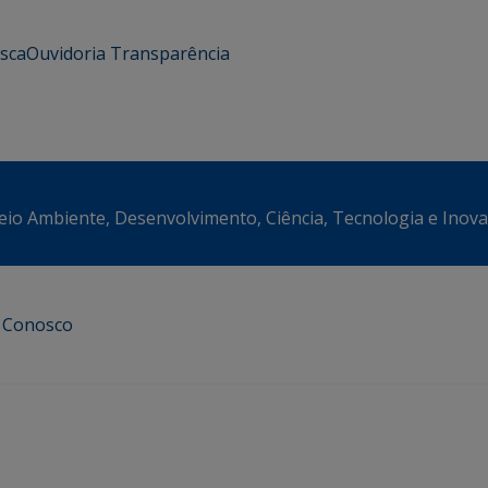
usca
Ouvidoria
Transparência
eio Ambiente, Desenvolvimento, Ciência, Tecnologia e Inov
e Conosco