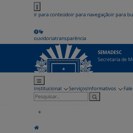
ir para conteúdo
ir para navegação
ir para b
ouvidoria
transparência
SEMADESC
Secretaria de M
Institucional
Serviços
Informativos
Fal
Pesquisar
por: