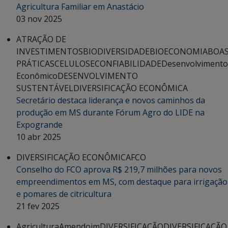
Agricultura Familiar em Anastácio
03 nov 2025
ATRAÇÃO DE
INVESTIMENTOS
BIODIVERSIDADE
BIOECONOMIA
BOA
PRÁTICAS
CELULOSE
CONFIABILIDADE
Desenvolvimento
Econômico
DESENVOLVIMENTO
SUSTENTÁVEL
DIVERSIFICAÇÃO ECONÔMICA
Secretário destaca liderança e novos caminhos da
produção em MS durante Fórum Agro do LIDE na
Expogrande
10 abr 2025
DIVERSIFICAÇÃO ECONÔMICA
FCO
Conselho do FCO aprova R$ 219,7 milhões para novos
empreendimentos em MS, com destaque para irrigação
e pomares de citricultura
21 fev 2025
Agricultura
Amendoim
DIVERSIFICAÇÃO
DIVERSIFICAÇÃO