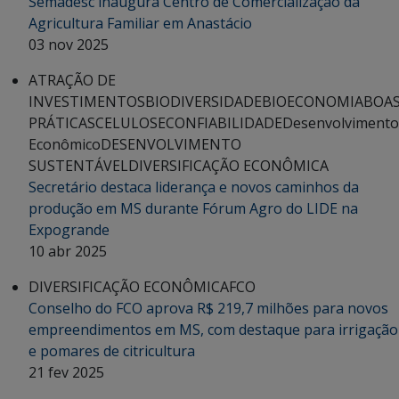
Semadesc inaugura Centro de Comercialização da
Agricultura Familiar em Anastácio
03 nov 2025
ATRAÇÃO DE
INVESTIMENTOS
BIODIVERSIDADE
BIOECONOMIA
BOA
PRÁTICAS
CELULOSE
CONFIABILIDADE
Desenvolvimento
Econômico
DESENVOLVIMENTO
SUSTENTÁVEL
DIVERSIFICAÇÃO ECONÔMICA
Secretário destaca liderança e novos caminhos da
produção em MS durante Fórum Agro do LIDE na
Expogrande
10 abr 2025
DIVERSIFICAÇÃO ECONÔMICA
FCO
Conselho do FCO aprova R$ 219,7 milhões para novos
empreendimentos em MS, com destaque para irrigação
e pomares de citricultura
21 fev 2025