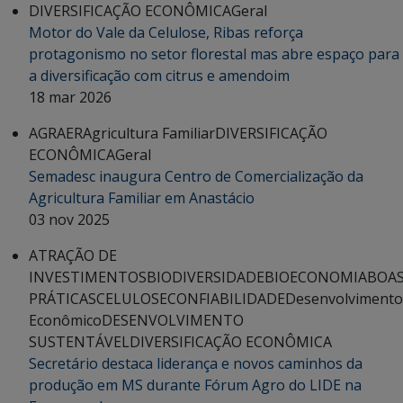
DIVERSIFICAÇÃO ECONÔMICA
Geral
Motor do Vale da Celulose, Ribas reforça
protagonismo no setor florestal mas abre espaço para
a diversificação com citrus e amendoim
18 mar 2026
AGRAER
Agricultura Familiar
DIVERSIFICAÇÃO
ECONÔMICA
Geral
Semadesc inaugura Centro de Comercialização da
Agricultura Familiar em Anastácio
03 nov 2025
ATRAÇÃO DE
INVESTIMENTOS
BIODIVERSIDADE
BIOECONOMIA
BOA
PRÁTICAS
CELULOSE
CONFIABILIDADE
Desenvolvimento
Econômico
DESENVOLVIMENTO
SUSTENTÁVEL
DIVERSIFICAÇÃO ECONÔMICA
Secretário destaca liderança e novos caminhos da
produção em MS durante Fórum Agro do LIDE na