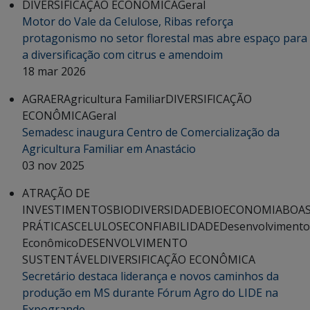
DIVERSIFICAÇÃO ECONÔMICA
Geral
Motor do Vale da Celulose, Ribas reforça
protagonismo no setor florestal mas abre espaço para
a diversificação com citrus e amendoim
18 mar 2026
AGRAER
Agricultura Familiar
DIVERSIFICAÇÃO
ECONÔMICA
Geral
Semadesc inaugura Centro de Comercialização da
Agricultura Familiar em Anastácio
03 nov 2025
ATRAÇÃO DE
INVESTIMENTOS
BIODIVERSIDADE
BIOECONOMIA
BOA
PRÁTICAS
CELULOSE
CONFIABILIDADE
Desenvolvimento
Econômico
DESENVOLVIMENTO
SUSTENTÁVEL
DIVERSIFICAÇÃO ECONÔMICA
Secretário destaca liderança e novos caminhos da
produção em MS durante Fórum Agro do LIDE na
Expogrande