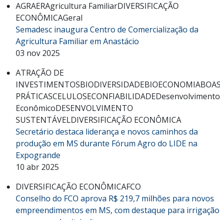
AGRAER
Agricultura Familiar
DIVERSIFICAÇÃO
ECONÔMICA
Geral
Semadesc inaugura Centro de Comercialização da
Agricultura Familiar em Anastácio
03 nov 2025
ATRAÇÃO DE
INVESTIMENTOS
BIODIVERSIDADE
BIOECONOMIA
BOA
PRÁTICAS
CELULOSE
CONFIABILIDADE
Desenvolvimento
Econômico
DESENVOLVIMENTO
SUSTENTÁVEL
DIVERSIFICAÇÃO ECONÔMICA
Secretário destaca liderança e novos caminhos da
produção em MS durante Fórum Agro do LIDE na
Expogrande
10 abr 2025
DIVERSIFICAÇÃO ECONÔMICA
FCO
Conselho do FCO aprova R$ 219,7 milhões para novos
empreendimentos em MS, com destaque para irrigação