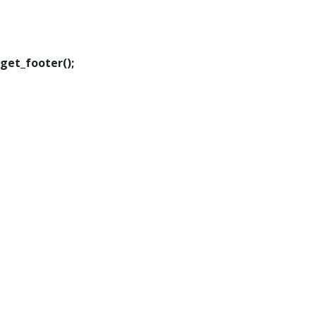
Executiva de
Transformação Digital
get_footer();