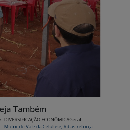
eja Também
DIVERSIFICAÇÃO ECONÔMICA
Geral
Motor do Vale da Celulose, Ribas reforça