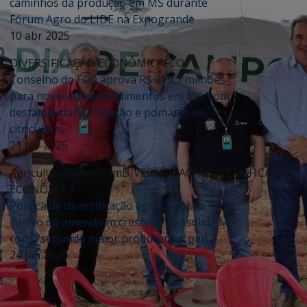
caminhos da produção em MS durante
Fórum Agro do LIDE na Expogrande
10 abr 2025
DIVERSIFICAÇÃO ECONÔMICA
FCO
Conselho do FCO aprova R$ 219,7 milhões
para novos empreendimentos em MS, com
destaque para irrigação e pomares de
citricultura
21 fev 2025
Agricultura
Amendoim
DIVERSIFICAÇÃO
DIVERSIFICAÇÃO
ECONÔMICA
Política de diversificação agrícola faz o
cultivo do amendoim crescer e consolida MS
como segundo maior produtor no país
24 jan 2025