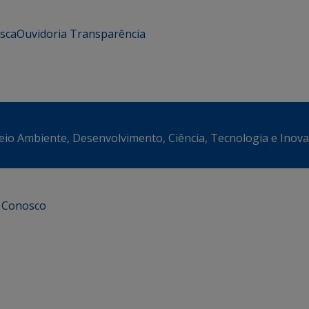
usca
Ouvidoria
Transparência
eio Ambiente, Desenvolvimento, Ciência, Tecnologia e Inov
e Conosco