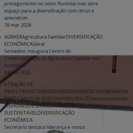
protagonismo no setor florestal mas abre
espaço para a diversificação com citrus e
amendoim
18 mar 2026
AGRAER
Agricultura Familiar
DIVERSIFICAÇÃO
ECONÔMICA
Geral
Semadesc inaugura Centro de
Comercialização da Agricultura Familiar em
Anastácio
03 nov 2025
ATRAÇÃO DE
INVESTIMENTOS
BIODIVERSIDADE
BIOECONOMIA
BOAS
PRÁTICAS
CELULOSE
CONFIABILIDADE
Desenvolvimento
Econômico
DESENVOLVIMENTO
SUSTENTÁVEL
DIVERSIFICAÇÃO
ECONÔMICA
Secretário destaca liderança e novos