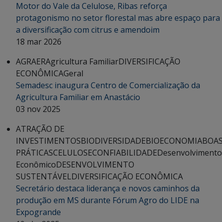
Motor do Vale da Celulose, Ribas reforça
protagonismo no setor florestal mas abre espaço para
a diversificação com citrus e amendoim
18 mar 2026
AGRAER
Agricultura Familiar
DIVERSIFICAÇÃO
ECONÔMICA
Geral
Semadesc inaugura Centro de Comercialização da
Agricultura Familiar em Anastácio
03 nov 2025
ATRAÇÃO DE
INVESTIMENTOS
BIODIVERSIDADE
BIOECONOMIA
BOA
PRÁTICAS
CELULOSE
CONFIABILIDADE
Desenvolvimento
Econômico
DESENVOLVIMENTO
SUSTENTÁVEL
DIVERSIFICAÇÃO ECONÔMICA
Secretário destaca liderança e novos caminhos da
produção em MS durante Fórum Agro do LIDE na
Expogrande