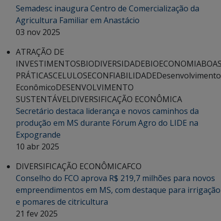
Semadesc inaugura Centro de Comercialização da
Agricultura Familiar em Anastácio
03 nov 2025
ATRAÇÃO DE
INVESTIMENTOS
BIODIVERSIDADE
BIOECONOMIA
BOA
PRÁTICAS
CELULOSE
CONFIABILIDADE
Desenvolvimento
Econômico
DESENVOLVIMENTO
SUSTENTÁVEL
DIVERSIFICAÇÃO ECONÔMICA
Secretário destaca liderança e novos caminhos da
produção em MS durante Fórum Agro do LIDE na
Expogrande
10 abr 2025
DIVERSIFICAÇÃO ECONÔMICA
FCO
Conselho do FCO aprova R$ 219,7 milhões para novos
empreendimentos em MS, com destaque para irrigação
e pomares de citricultura
21 fev 2025