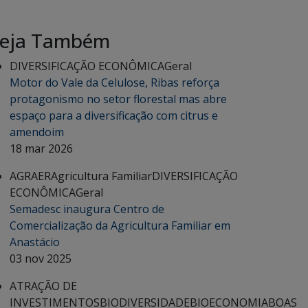
eja Também
DIVERSIFICAÇÃO ECONÔMICA
Geral
Motor do Vale da Celulose, Ribas reforça
protagonismo no setor florestal mas abre
espaço para a diversificação com citrus e
amendoim
18 mar 2026
AGRAER
Agricultura Familiar
DIVERSIFICAÇÃO
ECONÔMICA
Geral
Semadesc inaugura Centro de
Comercialização da Agricultura Familiar em
Anastácio
03 nov 2025
ATRAÇÃO DE
INVESTIMENTOS
BIODIVERSIDADE
BIOECONOMIA
BOAS