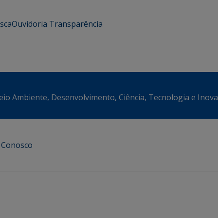
usca
Ouvidoria
Transparência
eio Ambiente, Desenvolvimento, Ciência, Tecnologia e Inov
e Conosco