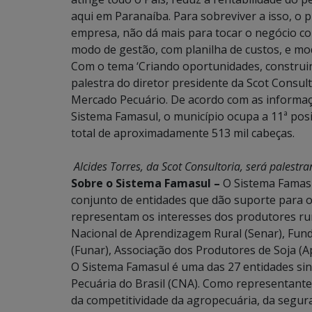
aqui em Paranaíba. Para sobreviver a isso, o 
empresa, não dá mais para tocar o negócio com
modo de gestão, com planilha de custos, e mo
Com o tema ‘Criando oportunidades, construi
palestra do diretor presidente da Scot Consult
Mercado Pecuário. De acordo com as informa
Sistema Famasul, o município ocupa a 11ª po
total de aproximadamente 513 mil cabeças.
Alcides Torres, da Scot Consultoria, será palestr
Sobre o Sistema Famasul –
O Sistema Famasu
conjunto de entidades que dão suporte para 
representam os interesses dos produtores rur
Nacional de Aprendizagem Rural (Senar), Fun
(Funar), Associação dos Produtores de Soja (A
O Sistema Famasul é uma das 27 entidades sin
Pecuária do Brasil (CNA). Como representant
da competitividade da agropecuária, da segur