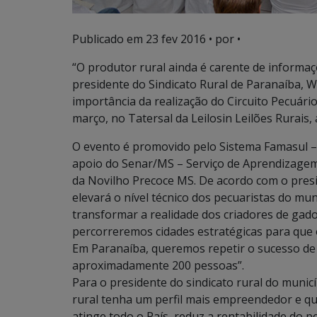
Publicado em
23 fev 2016
• por •
“O produtor rural ainda é carente de informaç
presidente do Sindicato Rural de Paranaíba, 
importância da realização do Circuito Pecuári
março, no Tatersal da Leilosin Leilões Rurais, 
O evento é promovido pelo Sistema Famasul – 
apoio do Senar/MS – Serviço de Aprendizagem
da Novilho Precoce MS. De acordo com o presid
elevará o nível técnico dos pecuaristas do mu
transformar a realidade dos criadores de gado
percorreremos cidades estratégicas para que
Em Paranaíba, queremos repetir o sucesso de
aproximadamente 200 pessoas”.
Para o presidente do sindicato rural do munic
rural tenha um perfil mais empreendedor e qu
atinge todo o País, reduz a rentabilidade do p