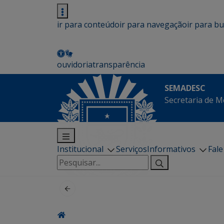
ir para conteúdo
ir para navegação
ir para b
ouvidoria
transparência
SEMADESC
Secretaria de M
Institucional
Serviços
Informativos
Fal
Pesquisar
por: