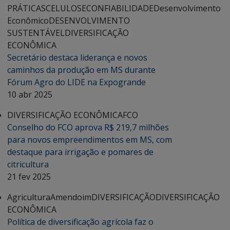
PRÁTICAS
CELULOSE
CONFIABILIDADE
Desenvolvimento
Econômico
DESENVOLVIMENTO
SUSTENTÁVEL
DIVERSIFICAÇÃO
ECONÔMICA
Secretário destaca liderança e novos
caminhos da produção em MS durante
Fórum Agro do LIDE na Expogrande
10 abr 2025
DIVERSIFICAÇÃO ECONÔMICA
FCO
Conselho do FCO aprova R$ 219,7 milhões
para novos empreendimentos em MS, com
destaque para irrigação e pomares de
citricultura
21 fev 2025
Agricultura
Amendoim
DIVERSIFICAÇÃO
DIVERSIFICAÇÃO
ECONÔMICA
Política de diversificação agrícola faz o