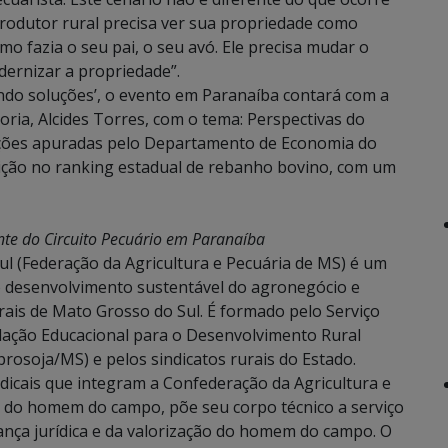
produtor rural precisa ver sua propriedade como
o fazia o seu pai, o seu avó. Ele precisa mudar o
dernizar a propriedade”.
ndo soluções’, o evento em Paranaíba contará com a
oria, Alcides Torres, com o tema: Perspectivas do
ções apuradas pelo Departamento de Economia do
sição no ranking estadual de rebanho bovino, com um
ante do Circuito Pecuário em Paranaíba
l (Federação da Agricultura e Pecuária de MS) é um
o desenvolvimento sustentável do agronegócio e
ais de Mato Grosso do Sul. É formado pelo Serviço
dação Educacional para o Desenvolvimento Rural
prosoja/MS) e pelos sindicatos rurais do Estado.
dicais que integram a Confederação da Agricultura e
e do homem do campo, põe seu corpo técnico a serviço
ança jurídica e da valorização do homem do campo. O