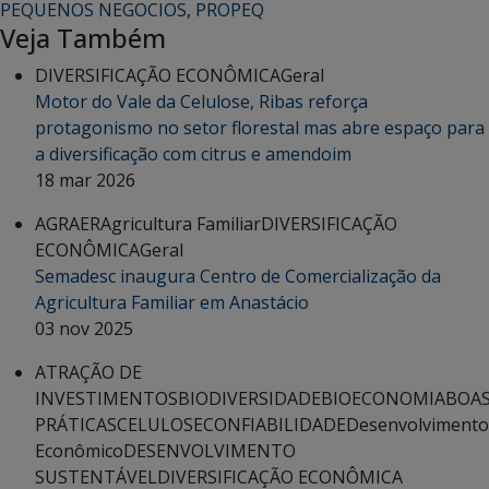
PEQUENOS NEGOCIOS
,
PROPEQ
Veja Também
DIVERSIFICAÇÃO ECONÔMICA
Geral
Motor do Vale da Celulose, Ribas reforça
protagonismo no setor florestal mas abre espaço para
a diversificação com citrus e amendoim
18 mar 2026
AGRAER
Agricultura Familiar
DIVERSIFICAÇÃO
ECONÔMICA
Geral
Semadesc inaugura Centro de Comercialização da
Agricultura Familiar em Anastácio
03 nov 2025
ATRAÇÃO DE
INVESTIMENTOS
BIODIVERSIDADE
BIOECONOMIA
BOA
PRÁTICAS
CELULOSE
CONFIABILIDADE
Desenvolvimento
Econômico
DESENVOLVIMENTO
SUSTENTÁVEL
DIVERSIFICAÇÃO ECONÔMICA