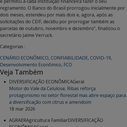
e permitiu a cada instituição financeira fazer o seu
regramento. O Banco do Brasil prorrogou inicialmente por
dois meses, estendeu por mais dois e, agora, após as
solicitações do CEIF, decidiu por prorrogar também as
parcelas de outubro, novembro e dezembro”, finalizou o
secretário Jaime Verruck.
Categorias :
CENÁRIO ECONÔMICO
,
CONFIABILIDADE
,
COVID-19
,
Desenvolvimento Econômico
,
FCO
Veja Também
DIVERSIFICAÇÃO ECONÔMICA
Geral
Motor do Vale da Celulose, Ribas reforça
protagonismo no setor florestal mas abre espaço para
a diversificação com citrus e amendoim
18 mar 2026
AGRAER
Agricultura Familiar
DIVERSIFICAÇÃO
ECONÔMICA
Geral