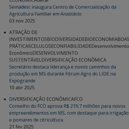
Semadesc inaugura Centro de Comercialização da
Agricultura Familiar em Anastácio
03 nov 2025
ATRAÇÃO DE
INVESTIMENTOS
BIODIVERSIDADE
BIOECONOMIA
BOA
PRÁTICAS
CELULOSE
CONFIABILIDADE
Desenvolvimento
Econômico
DESENVOLVIMENTO
SUSTENTÁVEL
DIVERSIFICAÇÃO ECONÔMICA
Secretário destaca liderança e novos caminhos da
produção em MS durante Fórum Agro do LIDE na
Expogrande
10 abr 2025
DIVERSIFICAÇÃO ECONÔMICA
FCO
Conselho do FCO aprova R$ 219,7 milhões para novos
empreendimentos em MS, com destaque para irrigação
e pomares de citricultura
21 fev 2025