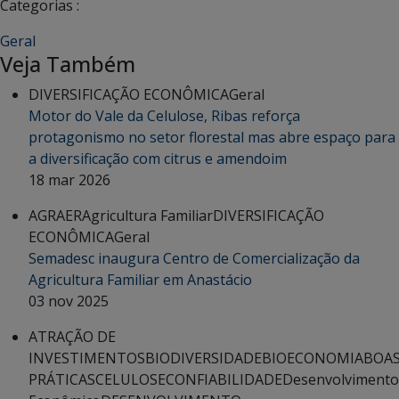
Categorias :
Geral
Veja Também
DIVERSIFICAÇÃO ECONÔMICA
Geral
Motor do Vale da Celulose, Ribas reforça
protagonismo no setor florestal mas abre espaço para
a diversificação com citrus e amendoim
18 mar 2026
AGRAER
Agricultura Familiar
DIVERSIFICAÇÃO
ECONÔMICA
Geral
Semadesc inaugura Centro de Comercialização da
Agricultura Familiar em Anastácio
03 nov 2025
ATRAÇÃO DE
INVESTIMENTOS
BIODIVERSIDADE
BIOECONOMIA
BOA
PRÁTICAS
CELULOSE
CONFIABILIDADE
Desenvolvimento