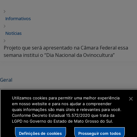
Informativos
Notícias
Projeto que será apresentado na Câmara Federal essa
semana institui o “Dia Nacional da Ovinocultura”
Geral
Projeto que será apresentado na
Utilizamos cookies para permitir uma melhor experiência
Câmara Federal essa semana
em nosso website e para nos ajudar a compreender
quais informações são mais úteis e relevantes para você.
institui o “Dia Nacional da
Conforme Decreto Estadual 15.572/2020 que trata da
Ovinocultura”
LGPD no Governo do Estado de Mato Grosso do Sul.
Definições de cookies
Prosseguir com todos