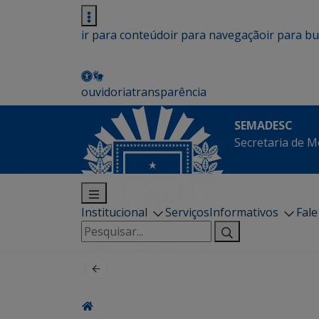
ir para conteúdo
ir para navegação
ir para b
ouvidoria
transparência
SEMADESC
Secretaria de M
Institucional
Serviços
Informativos
Fal
Pesquisar
por: