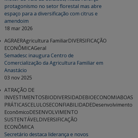
protagonismo no setor florestal mas abre
espaço para a diversificação com citrus e
amendoim
18 mar 2026
AGRAER
Agricultura Familiar
DIVERSIFICAÇÃO
ECONÔMICA
Geral
Semadesc inaugura Centro de
Comercialização da Agricultura Familiar em
Anastácio
03 nov 2025
ATRAÇÃO DE
INVESTIMENTOS
BIODIVERSIDADE
BIOECONOMIA
BOAS
PRÁTICAS
CELULOSE
CONFIABILIDADE
Desenvolvimento
Econômico
DESENVOLVIMENTO
SUSTENTÁVEL
DIVERSIFICAÇÃO
ECONÔMICA
Secretário destaca liderança e novos