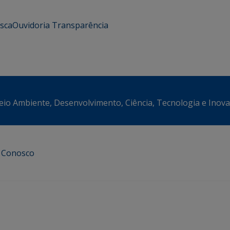
usca
Ouvidoria
Transparência
eio Ambiente, Desenvolvimento, Ciência, Tecnologia e Inov
e Conosco