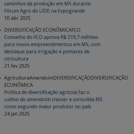
caminhos da produção em MS durante
Fórum Agro do LIDE na Expogrande
10 abr 2025
DIVERSIFICAÇÃO ECONÔMICA
FCO
Conselho do FCO aprova R$ 219,7 milhões
para novos empreendimentos em MS, com
destaque para irrigação e pomares de
citricultura
21 fev 2025
Agricultura
Amendoim
DIVERSIFICAÇÃO
DIVERSIFICAÇÃO
ECONÔMICA
Política de diversificação agrícola faz o
cultivo do amendoim crescer e consolida MS
como segundo maior produtor no país
24 jan 2025