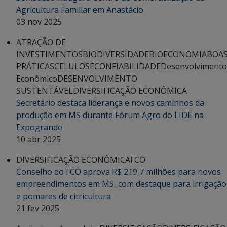
Agricultura Familiar em Anastácio
03 nov 2025
ATRAÇÃO DE
INVESTIMENTOS
BIODIVERSIDADE
BIOECONOMIA
BOA
PRÁTICAS
CELULOSE
CONFIABILIDADE
Desenvolvimento
Econômico
DESENVOLVIMENTO
SUSTENTÁVEL
DIVERSIFICAÇÃO ECONÔMICA
Secretário destaca liderança e novos caminhos da
produção em MS durante Fórum Agro do LIDE na
Expogrande
10 abr 2025
DIVERSIFICAÇÃO ECONÔMICA
FCO
Conselho do FCO aprova R$ 219,7 milhões para novos
empreendimentos em MS, com destaque para irrigação
e pomares de citricultura
21 fev 2025